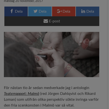
måndag 20 november, 2017
29 MEDIA
Dela
Dela
Dela
Dela
BLOGG
E-post
KONTAKT
För nästan tio år sedan medverkade jag i antologin
Teaterrapport: Malmö
(red Jörgen Dahlqvist och Rikard
Loman) som utifrån olika perspektiv sökte inringa varför
den fria scenkonsten i Malmö var så vital.