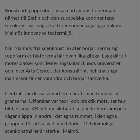
Konstnärlig öppenhet, avsaknad av positioneringar,
närhet till Berlin och den europeiska kontinentens
scenkonst var några faktorer som ansågs ligga bakom
Malmös innovativa teatermiljö.
När Malmös fria scenkonst nu åter börjar närma sig
toppform är faktorerna här ovan lika giltiga. Lägg därtill
mötesplatser som Teaterhögskolan/Lunds universitet
och Inter Arts Center, där konstnärligt nyfikna unga
människor finner varandra och börjar samverka.
Centralt för dessa samarbeten är att man tummar på
gränserna. Utforskar var teori och praktik möts, ser hur
bild, drama, VR och musik tvärdisciplinärt kan samspela,
vågar släppa in andra i det egna rummet, i den egna
gruppen, för att se vad som händer. Och kvinnliga
scenkonstnärer är starka i Malmö.