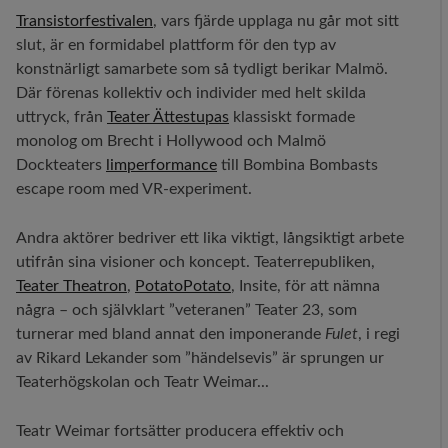
Transistorfestivalen
, vars fjärde upplaga nu går mot sitt
slut, är en formidabel plattform för den typ av
konstnärligt samarbete som så tydligt berikar Malmö.
Där förenas kollektiv och individer med helt skilda
uttryck, från
Teater Ättestupas
klassiskt formade
monolog om Brecht i Hollywood och Malmö
Dockteaters
limperformance
till Bombina Bombasts
escape room med VR-experiment.
Andra aktörer bedriver ett lika viktigt, långsiktigt arbete
utifrån sina visioner och koncept. Teaterrepubliken,
Teater Theatron
,
PotatoPotato
, Insite, för att nämna
några – och självklart ”veteranen” Teater 23, som
turnerar med bland annat den imponerande
Fulet
, i regi
av Rikard Lekander som ”händelsevis” är sprungen ur
Teaterhögskolan och Teatr Weimar...
Teatr Weimar fortsätter producera effektiv och