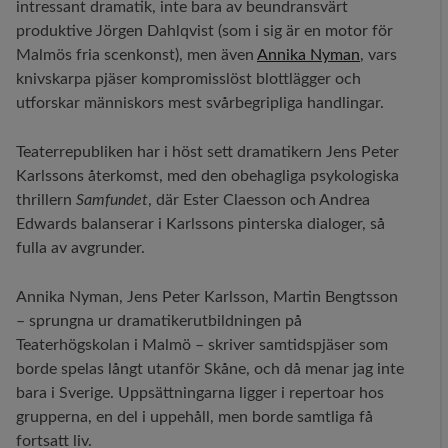
intressant dramatik, inte bara av beundransvärt
produktive Jörgen Dahlqvist (som i sig är en motor för
Malmös fria scenkonst), men även
Annika Nyman
, vars
knivskarpa pjäser kompromisslöst blottlägger och
utforskar människors mest svårbegripliga handlingar.
Teaterrepubliken har i höst sett dramatikern Jens Peter
Karlssons återkomst, med den obehagliga psykologiska
thrillern
Samfundet
, där Ester Claesson och Andrea
Edwards balanserar i Karlssons pinterska dialoger, så
fulla av avgrunder.
Annika Nyman, Jens Peter Karlsson, Martin Bengtsson
– sprungna ur dramatikerutbildningen på
Teaterhögskolan i Malmö – skriver samtidspjäser som
borde spelas långt utanför Skåne, och då menar jag inte
bara i Sverige. Uppsättningarna ligger i repertoar hos
grupperna, en del i uppehåll, men borde samtliga få
fortsatt liv.