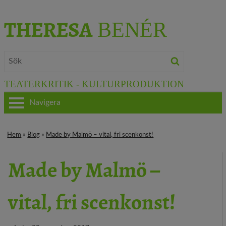
THERESA
BENÉR
TEATERKRITIK - KULTURPRODUKTION
Navigera
HEM
Hem
»
Blog
»
Made by Malmö – vital, fri scenkonst!
OM THERESA
Made by Malmö –
TEATERKRITIK
vital, fri scenkonst!
KULTURJOURNALISTIK
BÖCKER & FILM