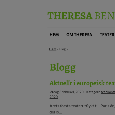
THERESA
BEN
HEM
OM THERESA
TEATER
Hem
» Blog »
Blogg
Aktuellt i europeisk tea
lördag 8 februari, 2020 | Kategori:
scenkons
2020
Årets första teaterutflykt till Paris 
del lo…