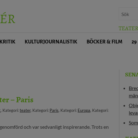
ÉR
TEATE
KRITIK
KULTURJOURNALISTIK
BÖCKER & FILM
29
SEN
Bre
män
ter – Paris
Obje
t
, Kategori:
teater
, Kategori:
Paris
, Kategori:
Europa
, Kategori:
leva
Som
är genomförd och var sedvanligt inspirerande. Trots en