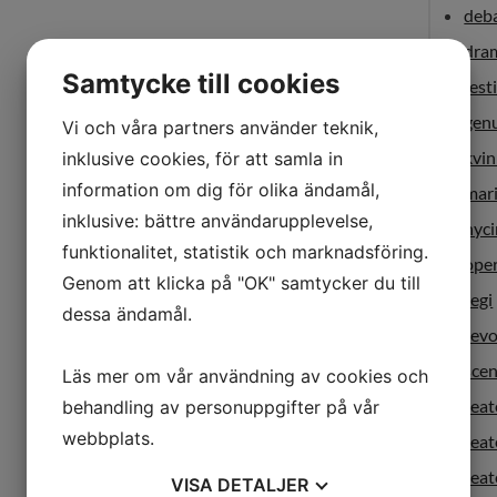
deb
dra
Samtycke till cookies
fest
gen
Vi och våra partners använder teknik,
kvi
inklusive cookies, för att samla in
information om dig för olika ändamål,
mar
inklusive: bättre användarupplevelse,
nyci
funktionalitet, statistik och marknadsföring.
ope
Genom att klicka på "OK" samtycker du till
regi
dessa ändamål.
revo
sce
Läs mer om vår användning av cookies och
teat
behandling av personuppgifter på vår
webbplats.
tea
teat
VISA
DETALJER