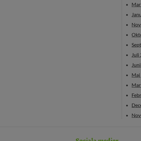
Mar
Jan
Nov
Okt
Sep
Juli
Jun
Maj
Mar
Feb
Dec
Nov
Sociala medier