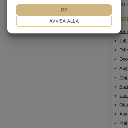
årsl
JA
NEJ
OK
JA
NEJ
ARK
NÖDVÄNDIG
INSTÄLLNINGAR
AVVISA ALLA
JA
NEJ
JA
NEJ
Sep
MARKNADSFÖRING
STATISTIK
Juli
Feb
Dec
Aug
Maj
Apri
Jan
Okt
Aug
Maj