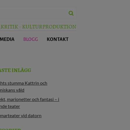
RKRITIK - KULTURPRODUKTION
 MEDIA
BLOGG
KONTAKT
ASTE INLÄGG
chts stumma Kattrin och
niskans våld
kt, marionetter och fantasi – i
nde teater
marteater vid datorn