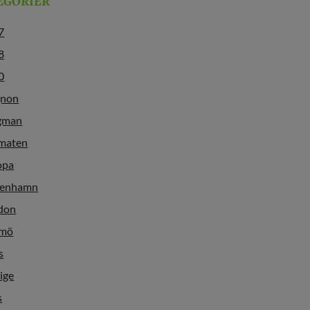
EGORIER
7
8
0
gnon
gman
maten
opa
enhamn
don
mö
s
ige
s