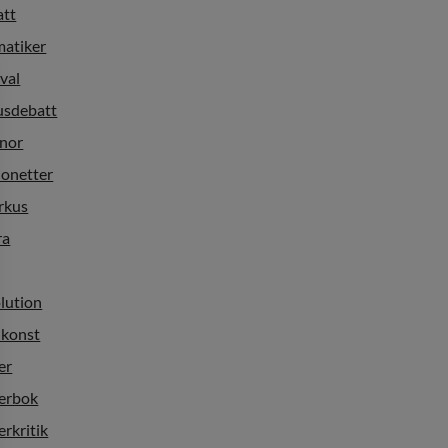
att
matiker
ival
usdebatt
nnor
ionetter
rkus
ra
lution
nkonst
er
terbok
erkritik