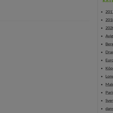
KAT
201
201
202
Avi
Ber
Dra
Eur
Köp
Lon
Mal
Pari
Sver
dan