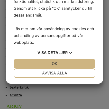
festival
funktionalitet, statistik och marknadsföring.
Genom att klicka på "OK" samtycker du till
genusdebatt
dessa ändamål.
kvinnor
marionetter
Läs mer om vår användning av cookies och
nycirkus
behandling av personuppgifter på vår
opera
webbplats.
regi
VISA
DETALJER
revolution
JA
NEJ
OK
JA
NEJ
scenkonst
NÖDVÄNDIG
INSTÄLLNINGAR
teater
AVVISA ALLA
teaterbok
JA
NEJ
JA
NEJ
teaterkritik
MARKNADSFÖRING
STATISTIK
årslista
ARKIV