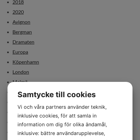
2018
2020
Avignon
Bergman
Dramaten
Europa
Köpenhamn
London
Malmö
Paris
Samtycke till cookies
Sverige
Vi och våra partners använder teknik,
dans
inklusive cookies, för att samla in
debatt
information om dig för olika ändamål,
dramatiker
inklusive: bättre användarupplevelse,