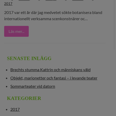
29 MEDIA
2017
2017 var ett år där jag medvetet sökte botanisera bland
BLOGG
internationellt verksamma scenkonstnärer oc…
KONTAKT
Läs mer...
SENASTE INLÄGG
Brechts stumma Kattrin och människans våld
Objekt, marionetter och fantasi – i levande teater
Sommarteater vid datorn
KATEGORIER
2017