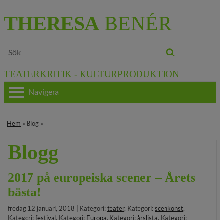
THERESA
BENÉR
TEATERKRITIK - KULTURPRODUKTION
Navigera
HEM
Hem
» Blog »
OM THERESA
Blogg
TEATERKRITIK
2017 på europeiska scener – Årets
KULTURJOURNALISTIK
bästa!
BÖCKER & FILM
fredag 12 januari, 2018 | Kategori:
teater
, Kategori:
scenkonst
,
Kategori:
festival
, Kategori:
Europa
, Kategori:
årslista
, Kategori: