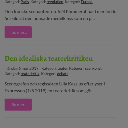
Kategori:
Paris
, Kategori:
revolution
, Kategori:
Europa
29 MEDIA
Den franske scenauteuren Joël Pommerat har i mer än tio
år skildrat den hunsade medelklass som nu p…
BLOGG
Läs mer...
KONTAKT
Den idealiska teaterkritiken
måndag 6 maj, 2019 | Kategori:
teater
, Kategori:
scenkonst
,
Kategori:
teaterkritik
, Kategori:
debatt
Scenografen och regissören Ulla Kassius efterlyser i
Expressen (1/5 2019) en teaterkritik som gör…
Läs mer...