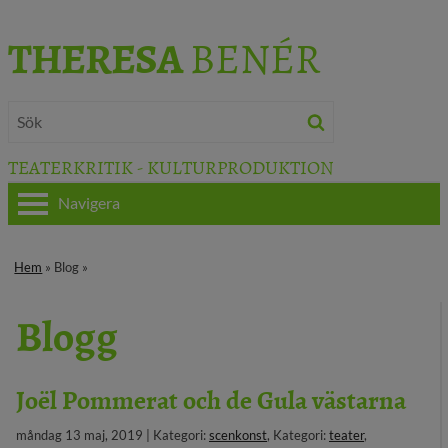
THERESA
BENÉR
TEATERKRITIK - KULTURPRODUKTION
Navigera
HEM
Hem
» Blog »
OM THERESA
Blogg
TEATERKRITIK
KULTURJOURNALISTIK
Joël Pommerat och de Gula västarna
BÖCKER & FILM
måndag 13 maj, 2019 | Kategori:
scenkonst
, Kategori:
teater
,