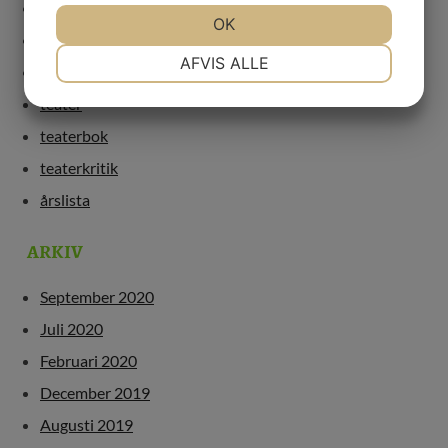
regi
OK
revolution
NØDVENDIGE
PRÆFERENCER
AFVIS ALLE
scenkonst
teater
MARKETING
STATISTIK
teaterbok
teaterkritik
årslista
ARKIV
September 2020
Juli 2020
Februari 2020
December 2019
Augusti 2019