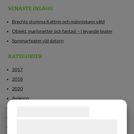
SENASTE INLÄGG
Brechts stumma Kattrin och människans våld
Objekt, marionetter och fantasi – i levande teater
Sommarteater vid datorn
KATEGORIER
2017
2018
2020
Avignon
Bergman
Samtykke til cookies
Dramaten
Vi og vores samarbejdspartnere bruger
Europa
teknologier, herunder cookies, til at