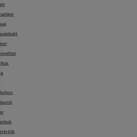
att
matiker
ival
usdebatt
nnor
ionetter
rkus
ra
lution
nkonst
er
terbok
erkritik