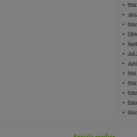
Mar
Jan
Nov
Okt
Sep
Juli
Jun
Maj
Mar
Feb
Dec
Nov
Sociala medier