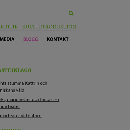
RKRITIK - KULTURPRODUKTION
 MEDIA
BLOGG
KONTAKT
ASTE INLÄGG
chts stumma Kattrin och
niskans våld
kt, marionetter och fantasi – i
nde teater
marteater vid datorn