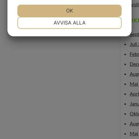
årsl
JA
NEJ
OK
JA
NEJ
ARK
NÖDVÄNDIG
INSTÄLLNINGAR
AVVISA ALLA
JA
NEJ
JA
NEJ
Sep
MARKNADSFÖRING
STATISTIK
Juli
Feb
Dec
Aug
Maj
Apri
Jan
Okt
Aug
Maj