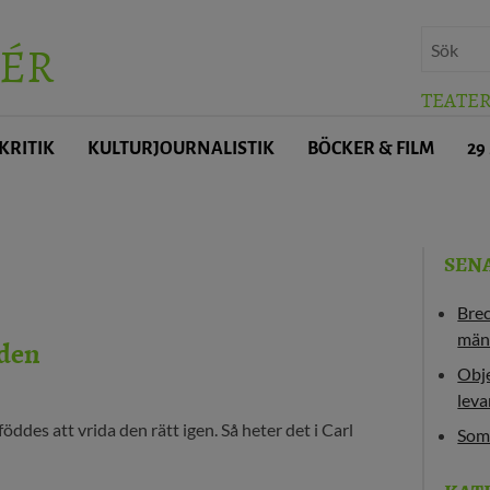
ÉR
TEATE
KRITIK
KULTURJOURNALISTIK
BÖCKER & FILM
29
SEN
Bre
män
iden
Obje
leva
föddes att vrida den rätt igen. Så heter det i Carl
Som