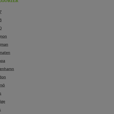
EGORIER
7
8
0
gnon
gman
maten
opa
enhamn
don
mö
s
ige
s