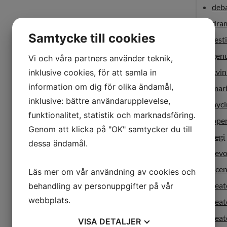
deb
dra
Samtycke till cookies
fest
gen
Vi och våra partners använder teknik,
kvi
inklusive cookies, för att samla in
information om dig för olika ändamål,
mar
inklusive: bättre användarupplevelse,
nyci
funktionalitet, statistik och marknadsföring.
ope
Genom att klicka på "OK" samtycker du till
regi
dessa ändamål.
revo
sce
Läs mer om vår användning av cookies och
teat
behandling av personuppgifter på vår
webbplats.
tea
teat
VISA
DETALJER