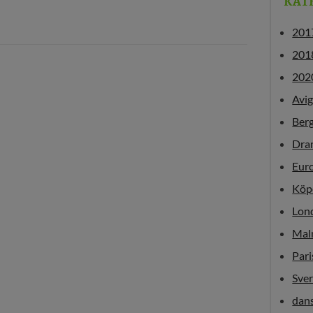
KAT
201
201
202
Avi
Ber
Dra
Eur
Köp
Lon
Mal
Pari
Sver
dan