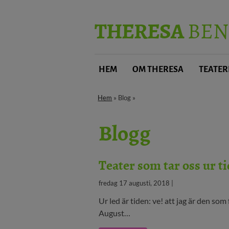
THERESA
BEN
HEM
OM THERESA
TEATER
Hem
» Blog »
Blogg
Teater som tar oss ur t
fredag 17 augusti, 2018 |
Ur led är tiden: ve! att jag är den som 
August…