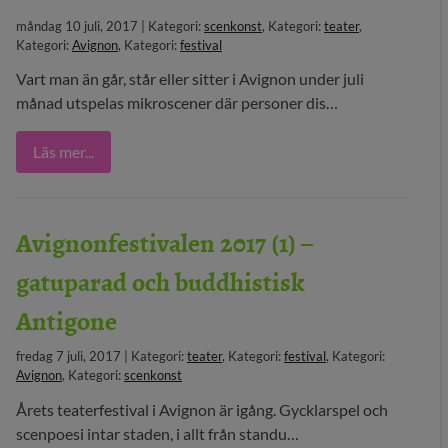
måndag 10 juli, 2017 | Kategori:
scenkonst
, Kategori:
teater
,
29 MEDIA
Kategori:
Avignon
, Kategori:
festival
BLOGG
Vart man än går, står eller sitter i Avignon under juli
månad utspelas mikroscener där personer dis…
KONTAKT
Läs mer...
Avignonfestivalen 2017 (1) –
gatuparad och buddhistisk
Antigone
fredag 7 juli, 2017 | Kategori:
teater
, Kategori:
festival
, Kategori:
Avignon
, Kategori:
scenkonst
Årets teaterfestival i Avignon är igång. Gycklarspel och
scenpoesi intar staden, i allt från standu…