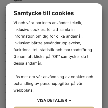
Bergman
Samtycke till cookies
Dramaten
Europa
Vi och våra partners använder teknik,
inklusive cookies, för att samla in
Köpenhamn
information om dig för olika ändamål,
London
inklusive: bättre användarupplevelse,
Malmö
funktionalitet, statistik och marknadsföring.
Paris
Genom att klicka på "OK" samtycker du till
Sverige
dessa ändamål.
dans
debatt
Läs mer om vår användning av cookies och
behandling av personuppgifter på vår
dramatiker
webbplats.
festival
genusdebatt
VISA
DETALJER
kvinnor