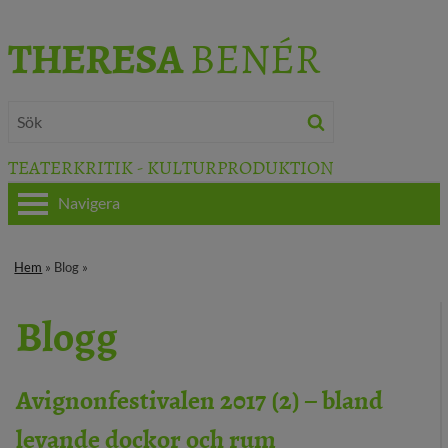
THERESA
BENÉR
TEATERKRITIK - KULTURPRODUKTION
Navigera
HEM
Hem
» Blog »
OM THERESA
Blogg
TEATERKRITIK
KULTURJOURNALISTIK
Avignonfestivalen 2017 (2) – bland
levande dockor och rum
BÖCKER & FILM