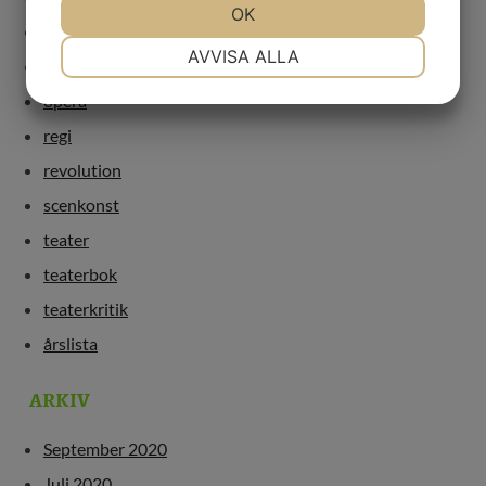
JA
NEJ
OK
JA
NEJ
marionetter
NÖDVÄNDIG
INSTÄLLNINGAR
AVVISA ALLA
nycirkus
JA
NEJ
JA
NEJ
opera
MARKNADSFÖRING
STATISTIK
regi
revolution
scenkonst
teater
teaterbok
teaterkritik
årslista
ARKIV
September 2020
Juli 2020