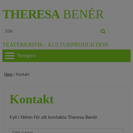
THERESA
BENÉR
TEATERKRITIK - KULTURPRODUKTION
Navigera
HEM
Hem
» Kontakt
OM THERESA
Kontakt
TEATERKRITIK
KULTURJOURNALISTIK
Fyll i fälten för att kontakta Theresa Benér.
BÖCKER & FILM