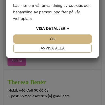
Läs mer om vår användning av cookies och
behandling av personuppgifter på vår
webbplats.
Please enter the reCaptcha text to prove you're a
human
VISA
DETALJER
JA
NEJ
OK
JA
NEJ
NÖDVÄNDIG
INSTÄLLNINGAR
AVVISA ALLA
JA
NEJ
JA
NEJ
Skicka
MARKNADSFÖRING
STATISTIK
Theresa Benér
Mobil: +46-768 90 66 63
E-post: 29mediasweden [a] gmail.com