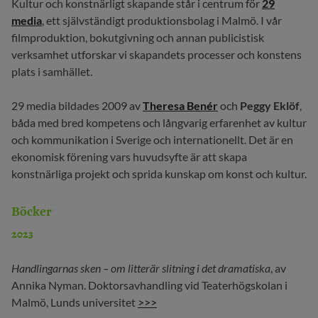
Kultur och konstnärligt skapande står i centrum för
29
media
, ett självständigt produktionsbolag i Malmö. I vår
29 MEDIA
filmproduktion, bokutgivning och annan publicistisk
BLOGG
verksamhet utforskar vi skapandets processer och konstens
plats i samhället.
KONTAKT
29 media bildades 2009 av
Theresa Benér
och
Peggy Eklöf
,
båda med bred kompetens och långvarig erfarenhet av kultur
och kommunikation i Sverige och internationellt. Det är en
ekonomisk förening vars huvudsyfte är att skapa
konstnärliga projekt och sprida kunskap om konst och kultur.
Böcker
2023
Handlingarnas sken – om litterär slitning i det dramatiska
, av
Annika Nyman. Doktorsavhandling vid Teaterhögskolan i
Malmö, Lunds universitet
>>>