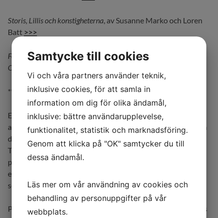
Storis, Lillis och konstigheterna
, av Susanne Marko och Loren
Batt
>>>
Samtycke till cookies
Foto: Handlingarnas sken – om litterär slitning i det dramatiska.
Omslagsbild
Hanna Sjöstrand
Vi och våra partners använder teknik,
inklusive cookies, för att samla in
***********************************
information om dig för olika ändamål,
Established in 2009 by
Peggy Eklöf
and
Theresa Benér
,
as
inklusive: bättre användarupplevelse,
an independent media company. Based in Sweden,
29 media
funktionalitet, statistik och marknadsföring.
develops projects relating to the arts and artistic creation.
Genom att klicka på "OK" samtycker du till
Through film production, book publishing and diverse
dessa ändamål.
publications, the producers inquire into creative processes,
emphasizing the vital role of the arts in contemporary
Läs mer om vår användning av cookies och
societies.
behandling av personuppgifter på vår
Peggy Eklöf and Theresa Benér are the owners and directors
webbplats.