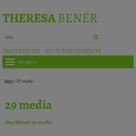
THERESA
BENÉR
TEATERKRITIK - KULTURPRODUKTION
Navigera
HEM
Hem
» 29 media
OM THERESA
29 media
TEATERKRITIK
KULTURJOURNALISTIK
Om/About 29 media
BÖCKER & FILM