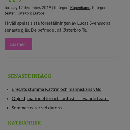
torsdag 12 december, 2019 | Kategori:
Köpenhamn
, Kategori:
29 MEDIA
teater
, Kategori:
Europa
BLOGG
I kväll spelas sista föreställningen av Lucas Svenssons
senaste pjäs, De befriede , på Østerbro Te…
KONTAKT
Läs mer...
SENASTE INLÄGG
Brechts stumma Kattrin och människans våld
Objekt, marionetter och fantasi – i levande teater
Sommarteater vid datorn
KATEGORIER