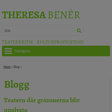
THERESA
BENÉR
TEATERKRITIK - KULTURPRODUKTION
Navigera
HEM
Hem
» Blog »
OM THERESA
Blogg
TEATERKRITIK
KULTURJOURNALISTIK
Teatern där gråzonerna blir
upplysta
BÖCKER & FILM