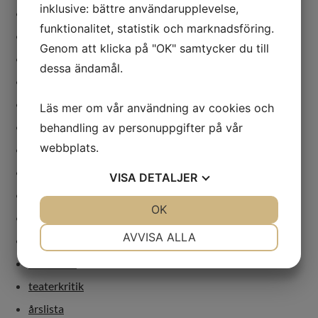
inklusive: bättre användarupplevelse,
dramatiker
funktionalitet, statistik och marknadsföring.
festival
Genom att klicka på "OK" samtycker du till
genusdebatt
dessa ändamål.
kvinnor
marionetter
Läs mer om vår användning av cookies och
nycirkus
behandling av personuppgifter på vår
webbplats.
opera
regi
VISA
DETALJER
revolution
JA
NEJ
OK
JA
NEJ
scenkonst
NÖDVÄNDIG
INSTÄLLNINGAR
AVVISA ALLA
teater
JA
NEJ
JA
NEJ
teaterbok
MARKNADSFÖRING
STATISTIK
teaterkritik
årslista