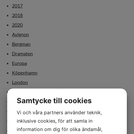
2017
2018
2020
Avignon
Bergman
Dramaten
Europa
Köpenhamn
London
Malmö
Samtycke till cookies
Paris
Sverige
Vi och våra partners använder teknik,
dans
inklusive cookies, för att samla in
information om dig för olika ändamål,
debatt