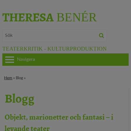
THERESA
BENÉR
TEATERKRITIK - KULTURPRODUKTION
Navigera
HEM
Hem
» Blog »
OM THERESA
Blogg
TEATERKRITIK
KULTURJOURNALISTIK
Objekt, marionetter och fantasi – i
levande teater
BÖCKER & FILM