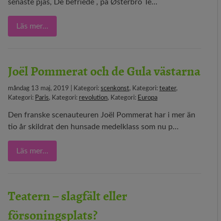
senaste pjäs, De befriede , på Østerbro Te…
Läs mer...
Joël Pommerat och de Gula västarna
måndag 13 maj, 2019 | Kategori:
scenkonst
, Kategori:
teater
,
Kategori:
Paris
, Kategori:
revolution
, Kategori:
Europa
Den franske scenauteuren Joël Pommerat har i mer än
tio år skildrat den hunsade medelklass som nu p…
Läs mer...
Teatern – slagfält eller
försoningsplats?