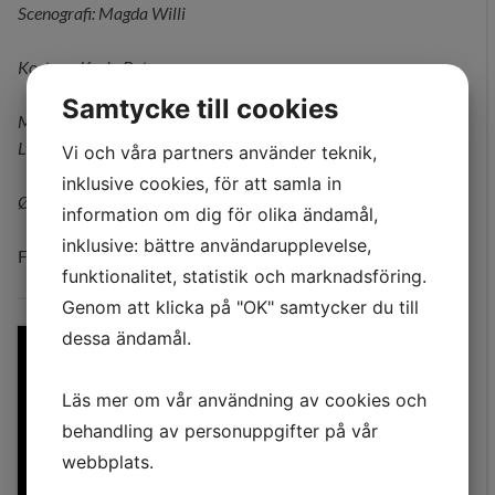
Scenografi: Magda Willi
Kostym: Karin Betz
Samtycke till cookies
Medv: Signe Egholm-Olsen, Johannes Lilleøre, Henrik
Lykkegaard och Anders Budde Christensen
Vi och våra partners använder teknik,
inklusive cookies, för att samla in
Østerbro Teater– Republique, Köpenhamn, t o m 12/12 2019
information om dig för olika ändamål,
inklusive: bättre användarupplevelse,
Foton:
De befriede
, Østerbro Teater,
Karoline Lieberkind
funktionalitet, statistik och marknadsföring.
Genom att klicka på "OK" samtycker du till
dessa ändamål.
Läs mer om vår användning av cookies och
behandling av personuppgifter på vår
webbplats.