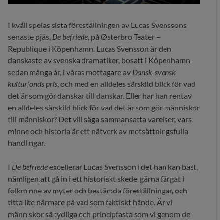
I kväll spelas sista föreställningen av Lucas Svenssons
senaste pjäs,
De befriede
, på Østerbro Teater –
Republique i Köpenhamn. Lucas Svensson är den
danskaste av svenska dramatiker, bosatt i Köpenhamn
sedan många år, i våras mottagare av
Dansk-svensk
kulturfonds pris
, och med en alldeles särskild blick för vad
det är som gör danskar till danskar. Eller har han rentav
en alldeles särskild blick för vad det är som gör människor
till människor? Det vill säga sammansatta varelser, vars
minne och historia är ett nätverk av motsättningsfulla
handlingar.
I
De befriede
excellerar Lucas Svensson i det han kan bäst,
nämligen att gå in i ett historiskt skede, gärna färgat i
folkminne av myter och bestämda föreställningar, och
titta lite närmare på vad som faktiskt hände. Är vi
människor så tydliga och principfasta som vi genom de