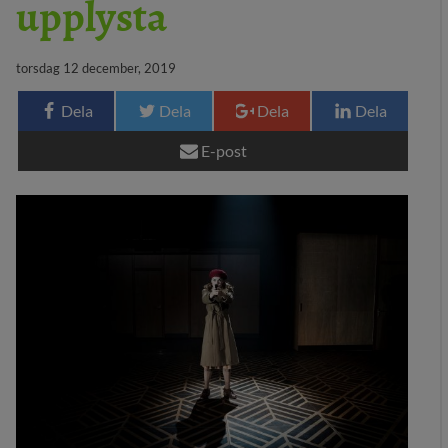
upplysta
29 MEDIA
torsdag 12 december, 2019
BLOGG
Dela
Dela
Dela
Dela
KONTAKT
E-post