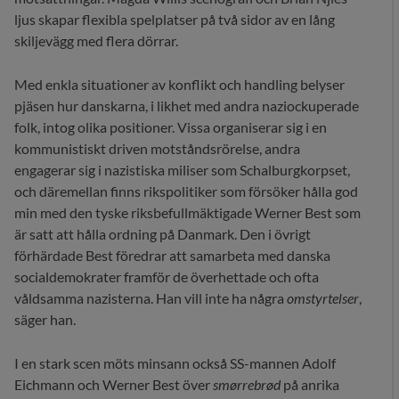
ljus skapar flexibla spelplatser på två sidor av en lång
skiljevägg med flera dörrar.
Med enkla situationer av konflikt och handling belyser
pjäsen hur danskarna, i likhet med andra naziockuperade
folk, intog olika positioner. Vissa organiserar sig i en
kommunistiskt driven motståndsrörelse, andra
engagerar sig i nazistiska miliser som Schalburgkorpset,
och däremellan finns rikspolitiker som försöker hålla god
min med den tyske riksbefullmäktigade Werner Best som
är satt att hålla ordning på Danmark. Den i övrigt
förhärdade Best föredrar att samarbeta med danska
socialdemokrater framför de överhettade och ofta
våldsamma nazisterna. Han vill inte ha några
omstyrtelser
,
säger han.
I en stark scen möts minsann också SS-mannen Adolf
Eichmann och Werner Best över
smørrebrød
på anrika