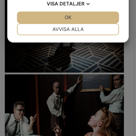
VISA
DETALJER
JA
NEJ
OK
JA
NEJ
NÖDVÄNDIG
INSTÄLLNINGAR
AVVISA ALLA
JA
NEJ
JA
NEJ
MARKNADSFÖRING
STATISTIK