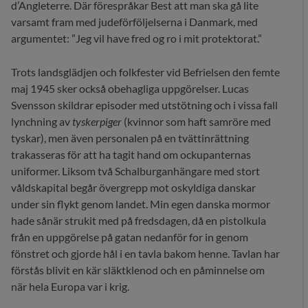
d’Angleterre. Där förespråkar Best att man ska gå lite
varsamt fram med judeförföljelserna i Danmark, med
argumentet: ”Jeg vil have fred og ro i mit protektorat.”
Trots landsglädjen och folkfester vid Befrielsen den femte
maj 1945 sker också obehagliga uppgörelser. Lucas
Svensson skildrar episoder med utstötning och i vissa fall
lynchning av
tyskerpiger
(kvinnor som haft samröre med
tyskar), men även personalen på en tvättinrättning
trakasseras för att ha tagit hand om ockupanternas
uniformer. Liksom två Schalburganhängare med stort
våldskapital begår övergrepp mot oskyldiga danskar
under sin flykt genom landet. Min egen danska mormor
hade sånär strukit med på fredsdagen, då en pistolkula
från en uppgörelse på gatan nedanför for in genom
fönstret och gjorde hål i en tavla bakom henne. Tavlan har
förstås blivit en kär släktklenod och en påminnelse om
när hela Europa var i krig.