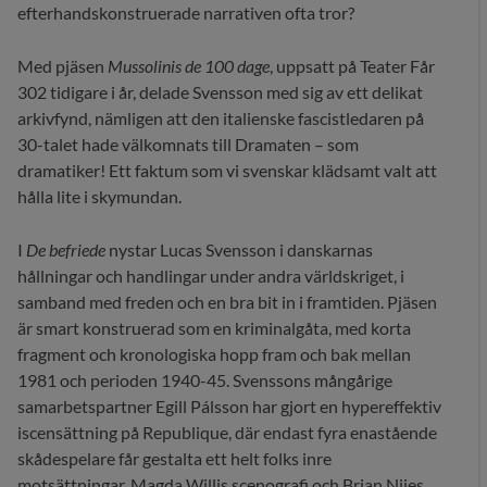
efterhandskonstruerade narrativen ofta tror?
Med pjäsen
Mussolinis de 100 dage
, uppsatt på Teater Får
302 tidigare i år, delade Svensson med sig av ett delikat
arkivfynd, nämligen att den italienske fascistledaren på
30-talet hade välkomnats till Dramaten – som
dramatiker! Ett faktum som vi svenskar klädsamt valt att
hålla lite i skymundan.
I
De befriede
nystar Lucas Svensson i danskarnas
hållningar och handlingar under andra världskriget, i
samband med freden och en bra bit in i framtiden. Pjäsen
är smart konstruerad som en kriminalgåta, med korta
fragment och kronologiska hopp fram och bak mellan
1981 och perioden 1940-45. Svenssons mångårige
samarbetspartner Egill Pálsson har gjort en hypereffektiv
iscensättning på Republique, där endast fyra enastående
skådespelare får gestalta ett helt folks inre
motsättningar. Magda Willis scenografi och Brian Njies