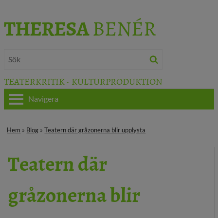
THERESA
BENÉR
TEATERKRITIK - KULTURPRODUKTION
Navigera
HEM
Hem
»
Blog
»
Teatern där gråzonerna blir upplysta
OM THERESA
Teatern där
TEATERKRITIK
gråzonerna blir
KULTURJOURNALISTIK
BÖCKER & FILM