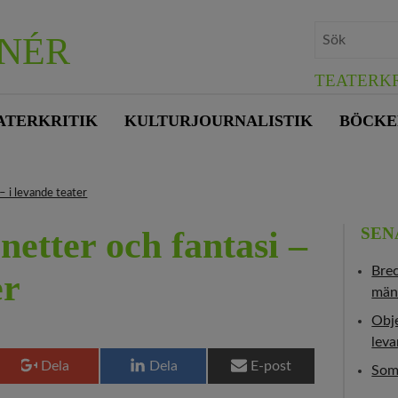
NÉR
TEATERKR
ATERKRITIK
KULTURJOURNALISTIK
BÖCKE
– i levande teater
SEN
etter och fantasi –
Bre
er
män
Obje
leva
Dela
Dela
E-post
Som