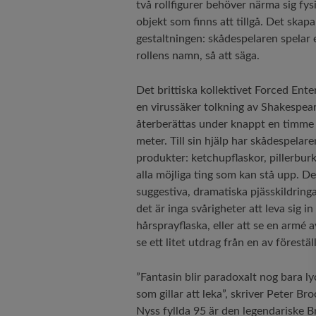
två rollfigurer behöver närma sig fys
objekt som finns att tillgå. Det ska
gestaltningen: skådespelaren spelar e
rollens namn, så att säga.
Det brittiska kollektivet Forced Ente
en virussäker tolkning av Shakespea
återberättas under knappt en timme 
meter. Till sin hjälp har skådespela
produkter: ketchupflaskor, pillerburk
alla möjliga ting som kan stå upp. 
suggestiva, dramatiska pjässkildring
det är inga svårigheter att leva sig in
hårsprayflaska, eller att se en armé 
se ett litet utdrag från en av förestä
”Fantasin blir paradoxalt nog bara ly
som gillar att leka”, skriver Peter B
Nyss fyllda 95 är den legendariske B