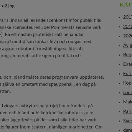
KAT
201
Paris, innan all levande scenkonst inför publik tills
201
ranske scenauteuren Joël Pommerats senaste verk,
r
). På ett nästan profetiskt sätt behandlar
202
 nära framtid kan tänkas leva och umgås med
Avi
agerar robotar i föreställningen, lite lätt
Ber
rogrammerats att reagera på tilltal och
Dra
Eur
s, och ibland måste deras programvara uppdateras,
Köp
s själva en omstart med spauppehåll, en dag på
attan.
Lon
Mal
 tvingats avbryta sina projekt och fundera på
Pari
nen och bland publiken kanske robotar skulle
er jag primärt på det som i alla tider har varit
Sver
nde figurer inom teatern, nämligen marionetter. Om
dan