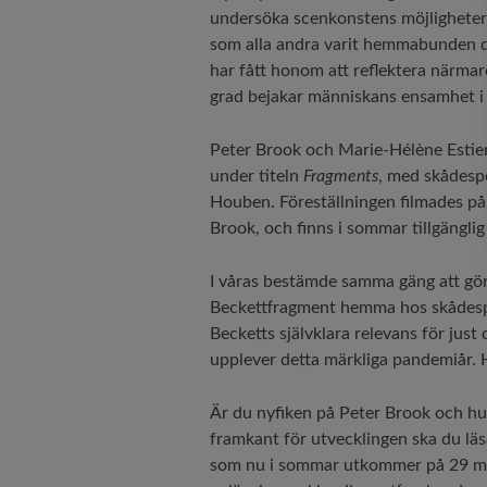
undersöka scenkonstens möjligheter 
som alla andra varit hemmabunden d
har fått honom att reflektera närma
grad bejakar människans ensamhet i e
Peter Brook och Marie-Hélène Estie
under titeln
Fragments
, med skådesp
Houben. Föreställningen filmades p
Brook, och finns i sommar tillgängli
I våras bestämde samma gäng att gör
Beckettfragment hemma hos skådespel
Becketts självklara relevans för jus
upplever detta märkliga pandemiår. 
Är du nyfiken på Peter Brook och hur
framkant för utvecklingen ska du lä
som nu i sommar utkommer på 29 me