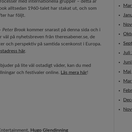
processer med internationella grupper – detta är
Mar
ook alltsedan 1960-talet har stakat ut, och som
Jan
er har följt.
Nov
– Peter Brook
kommer snarast på denna sida och i
Okt
r väl på nyhetsbreven från theresabener.se, de
Sep
rter och perspektiv på samtida scenkonst i Europa.
stadress här
.
Juli
Jun
r bjuder på lite väl ostadigt väder, kan du med
Maj
llningar och festivaler online.
Läs mera här
!
Mar
Feb
Dec
Nov
 Entertainment,
Hugo Glendinning