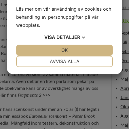
i nya projekt. Verksam i Paris sedan 1970 har han
årsl
Läs mer om vår användning av cookies och
enna coronavår – men inte passiv. Instängningen
behandling av personuppgifter på vår
re över Samuel Becketts dramatik, som i så hög
ARK
webbplats.
n stor värld fylld av rädsla och osäkerhet.
Sep
VISA
DETALJER
nne satte 2015 upp några småstycken av Beckett
Juli
elarna Kathryn Hunter, Marcello Magni och Jos
JA
NEJ
OK
JA
NEJ
Feb
å Bouffes du Nord-teatern, med kommentarer av
NÖDVÄNDIG
INSTÄLLNINGAR
g här
>>>
AVVISA ALLA
Dec
Aug
JA
NEJ
JA
NEJ
a en ”coronaversion” av samma material, filmade
MARKNADSFÖRING
STATISTIK
Maj
arna. Även det är en liten pärla som pekar på
t de obekväma känslor av overklighet många av oss
Apri
Här finns
Fragments 2
>>>
Jan
Okt
 hans scenkonst under mer än 70 år (!) har legat i
Aug
sa min essäbok
Europeisk scenkonst – Peter Brook
dia. Mångfald inom teatern, dekonstruktion och
Maj