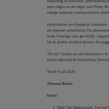
nyläsning av klassiker, utforskande 
bara några av de vägar som Peter Br
många ledande scenkonstnärer däreft
Information om
Europeisk scenkonst 
ett separat nyhetsbrev. Du abonnera
enda i Sverige som ger kritik, rappo
De är gratis: du bara lämnar din
e-po
Till sist: Tycker du att hemestern i å
fördel ägna tid åt fantastiska förestä
Ystad 9 juli 2020
Theresa Benér
Foton
Table Top Shakespeare
, Forced