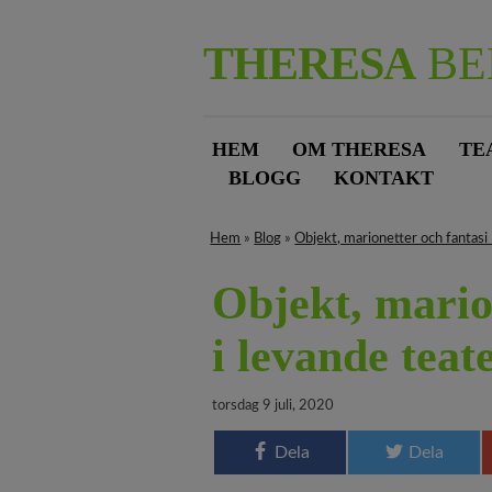
THERESA
BE
HEM
OM THERESA
TE
BLOGG
KONTAKT
Hem
»
Blog
»
Objekt, marionetter och fantasi 
Objekt, marion
i levande teat
torsdag 9 juli, 2020
Dela
Dela