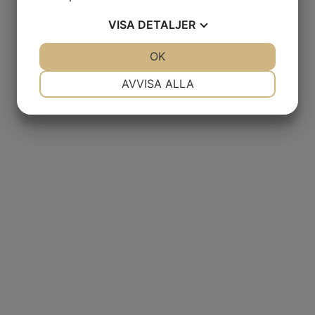
VISA
DETALJER
JA
NEJ
OK
JA
NEJ
NÖDVÄNDIG
INSTÄLLNINGAR
AVVISA ALLA
JA
NEJ
JA
NEJ
MARKNADSFÖRING
STATISTIK