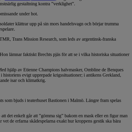
stnärlig gestaltning kontra ”verklighet”.
omissande under hot.
 soldater klättrar upp på sin mors handelsvagn och börjar trumma
spelare.
et TMR, Trans Mission Research, som leds av argentinsk-franska
on lämnar faktiskt Brechts pjäs för att se i vilka historiska situationer
. Med hjälp av Etienne Champions halvmasker, Ombline de Benques
 historiens evigt upprepade krigssituationer; i antikens Grekland,
ande isar och klimatkrig.
lplats som bjuds i teaterhuset Bastionen i Malmö. Längre fram spelas
o att det enkelt går att ”gömma sig” bakom en mask eller en figur man
här vet de erfarna skådespelarna exakt hur kroppens gestik ska bära