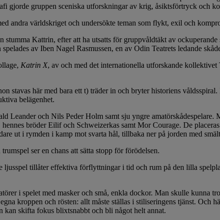
fi gjorde gruppen sceniska utforskningar av krig, åsiktsförtryck och kon
ed andra världskriget och undersökte teman som flykt, exil och kompr
en stumma Kattrin, efter att ha utsatts för gruppvåldtäkt av ockuperande
on spelades av Iben Nagel Rasmussen, en av Odin Teatrets ledande skåde
ollage,
Katrin X
, av och med det internationella utforskande kollektiv
 stavas här med bara ett t) träder in och bryter historiens våldsspiral. H
uktiva belägenhet.
arald Leander och Nils Peder Holm samt sju yngre amatörskådespelare
in, hennes bröder Eilif och Schweizerkas samt Mor Courage. De placeras i
dare ut i rymden i kamp mot svarta hål, tillbaka ner på jorden med smält
trumspel ser en chans att sätta stopp för förödelsen.
ljusspel tillåter effektiva förflyttningar i tid och rum på den lilla spe
matörer i spelet med masker och små, enkla dockor. Man skulle kunna tr
 egna kroppen och rösten: allt måste ställas i stiliseringens tjänst. Och 
 kan skifta fokus blixtsnabbt och bli något helt annat.