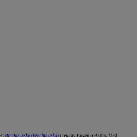
get
Brechts æske
(
Brechts aska
)
i regi av Eugenio Barba. Med