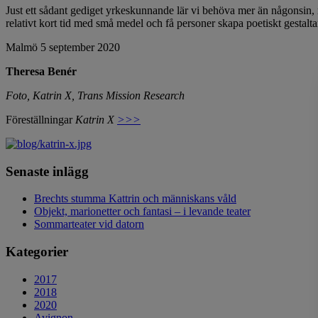
Just ett sådant gediget yrkeskunnande lär vi behöva mer än någonsin, 
relativt kort tid med små medel och få personer skapa poetiskt gestalta
Malmö 5 september 2020
Theresa Benér
Foto, Katrin X, Trans Mission Research
Föreställningar
Katrin X
>>>
Senaste inlägg
Brechts stumma Kattrin och människans våld
Objekt, marionetter och fantasi – i levande teater
Sommarteater vid datorn
Kategorier
2017
2018
2020
Avignon