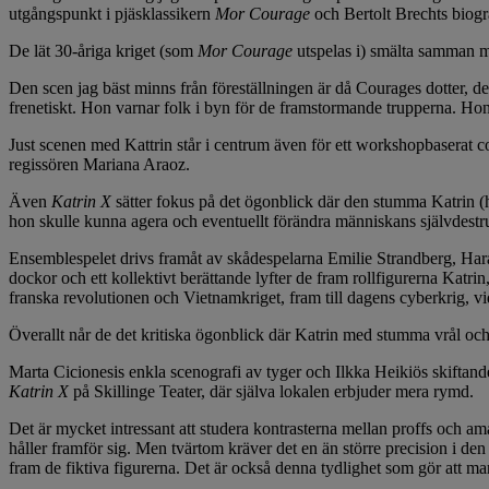
utgångspunkt i pjäsklassikern
Mor Courage
och Bertolt Brechts biogra
De lät 30-åriga kriget (som
Mor Courage
utspelas i) smälta samman m
Den scen jag bäst minns från föreställningen är då Courages dotter, d
frenetiskt. Hon varnar folk i byn för de framstormande trupperna. H
Just scenen med Kattrin står i centrum även för ett workshopbaserat c
regissören Mariana Araoz.
Även
Katrin X
sätter fokus på det ögonblick där den stumma Katrin (hon
hon skulle kunna agera och eventuellt förändra människans självdestr
Ensemblespelet drivs framåt av skådespelarna Emilie Strandberg, H
dockor och ett kollektivt berättande lyfter de fram rollfigurerna Katr
franska revolutionen och Vietnamkriget, fram till dagens cyberkrig, vi
Överallt når de det kritiska ögonblick där Katrin med stumma vrål och 
Marta Cicionesis enkla scenografi av tyger och Ilkka Heikiös skiftande 
Katrin X
på Skillinge Teater, där själva lokalen erbjuder mera rymd.
Det är mycket intressant att studera kontrasterna mellan proffs och a
håller framför sig. Men tvärtom kräver det en än större precision i den
fram de fiktiva figurerna. Det är också denna tydlighet som gör att man