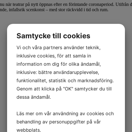
nu när teatrar på nytt öppnas efter en förintande coronaperiod. Utifrån
nde, infallsrik scenkonst – med stor räckvidd i tid och rum.
Samtycke till cookies
Vi och våra partners använder teknik,
inklusive cookies, för att samla in
information om dig för olika ändamål,
inklusive: bättre användarupplevelse,
funktionalitet, statistik och marknadsföring.
Genom att klicka på "OK" samtycker du till
dessa ändamål.
Läs mer om vår användning av cookies och
behandling av personuppgifter på vår
webbplats.