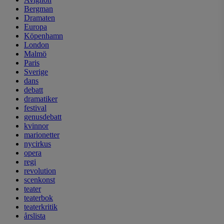
Bergman
Dramaten
Europa
Köpenhamn
London
Malmö
Paris
Sverige
dans
debatt
dramatiker
festival
genusdebatt
kvinnor
marionetter
nycirkus
opera
regi
revolution
scenkonst
teater
teaterbok
teaterkritik
årslista