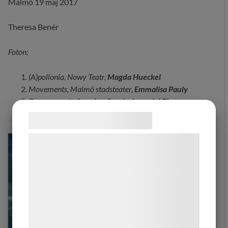
Malmö 19 maj 2017
Theresa Benér
Foton:
(A)pollonia, Nowy Teatr,
Magda Hueckel
Movements, Malmö stadsteater,
Emmalisa Pauly
Democracy in America, Sanzio,
Luca del Pia
Samtykke til cookies
Vi og vores samarbejdspartnere bruger
teknologier, herunder cookies, til at
indsamle oplysninger om dig til forskellige
formål, herunder: Tilpasning af annoncering,
bedre brugeroplevelse, funktionalitet,
statistik og marketing. Disse oplysninger
kan blive delt med annoncerings- og