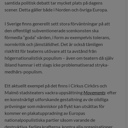
samtida politisk debatt tar mycket plats på dagens
scener. Detta gäller både i Norden och övriga Europa.
I Sverige finns generellt sett stora förväntningar på att
den offentligt subventionerade scenkonsten ska
förmedla ”goda” värden, i form av exempelvis tolerans,
normkritik och jämställdhet. Det är också tämligen
riskfritt för teaterns utövare att ta avstånd från
högernationalistisk populism – även om teatern då själv
ibland hamnar i ett slags icke problematiserad stryka-
medhårs-populism.
Ett aktuellt exempel på det finns i Cirkus Cirkörs och
Malmö stadsteaters vackra uppsättning
M
ovements
: efter
en konstnärligt utforskande gestaltning av de olidliga
prövningar som människor på flykt kan utsättas för
kommer en plakatuppradning av Europas
nationalpopulistiska partier såsom varande de
destruktiva, farliga krafterna, kontra alla organisationer