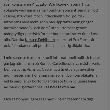
scenkonstnären
Krzysztof Warlikowski
, som i långa,
sökande verk går in i smärtpunkter som antisemitism och
rasism, strukturellt och individuellt våld, politisk
intolerans med mera. Men han upprättar aldrig något
moraliserande ”vi och dom”, utan utforskar genom
mångtydiga, poetiska former hur dessa krafter finns i oss
alla. Danska
Kirsten Dehlholm
och Hotel Pro Forma är
också fundamentalt politiska men aldrig didaktiska.
I min senaste text om aktuell internationell politisk teater
går jag närmare in på Romeo Castelluccis nya mästerverk,
Democracy in America
. Castellucci är ett slags mystiker
inom teatern, en konstnär som rör sig bortom plakatens
enkla paroller, ja bortom gängse språk, in i djupare lager
av mänsklig erfarenhet.
Läs hela texten här.
Och så hoppas jag vi ses snart – på en teater nära dig!