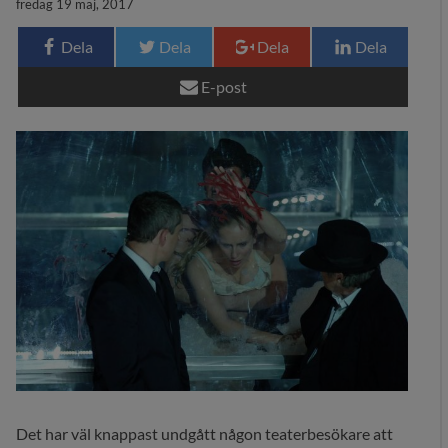
fredag 19 maj, 2017
29 MEDIA
Dela
Dela
Dela
Dela
BLOGG
E-post
KONTAKT
Det har väl knappast undgått någon teaterbesökare att