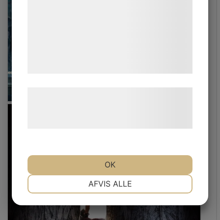
analysepartnere, som kan kombinere dem
med data, du tidligere har givet dem eller
de har indsamlet gennem din brug af deres
tjenester. Ved at klikke på 'OK' giver du
samtykke til disse formål.
Læs mere om vores brug af cookies og
behandling af persondata på vores
hjemmeside.
OK
NØDVENDIGE
PRÆFERENCER
AFVIS ALLE
MARKETING
STATISTIK