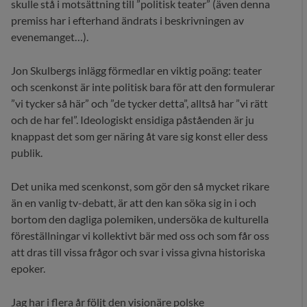
skulle stå i motsättning till ”politisk teater” (även denna
premiss har i efterhand ändrats i beskrivningen av
evenemanget…).
Jon Skulbergs inlägg förmedlar en viktig poäng: teater
och scenkonst är inte politisk bara för att den formulerar
”vi tycker så här” och ”de tycker detta”, alltså har ”vi rätt
och de har fel”. Ideologiskt ensidiga påståenden är ju
knappast det som ger näring åt vare sig konst eller dess
publik.
Det unika med scenkonst, som gör den så mycket rikare
än en vanlig tv-debatt, är att den kan söka sig in i och
bortom den dagliga polemiken, undersöka de kulturella
föreställningar vi kollektivt bär med oss och som får oss
att dras till vissa frågor och svar i vissa givna historiska
epoker.
Jag har i flera år följt den visionäre polske