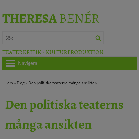
THERESA
BENÉR
TEATERKRITIK - KULTURPRODUKTION
Navigera
HEM
Hem
»
Blog
»
Den politiska teaterns många ansikten
OM THERESA
Den politiska teaterns
TEATERKRITIK
många ansikten
KULTURJOURNALISTIK
BÖCKER & FILM