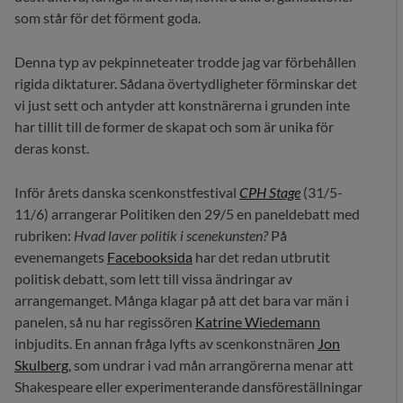
som står för det förment goda.
Denna typ av pekpinneteater trodde jag var förbehållen
rigida diktaturer. Sådana övertydligheter förminskar det
vi just sett och antyder att konstnärerna i grunden inte
har tillit till de former de skapat och som är unika för
deras konst.
Inför årets danska scenkonstfestival
CPH Stage
(31/5-
11/6) arrangerar Politiken den 29/5 en paneldebatt med
rubriken:
Hvad laver politik i scenekunsten?
På
evenemangets
Facebooksida
har det redan utbrutit
politisk debatt, som lett till vissa ändringar av
arrangemanget. Många klagar på att det bara var män i
panelen, så nu har regissören
Katrine Wiedemann
inbjudits. En annan fråga lyfts av scenkonstnären
Jon
Skulberg
, som undrar i vad mån arrangörerna menar att
Shakespeare eller experimenterande dansföreställningar