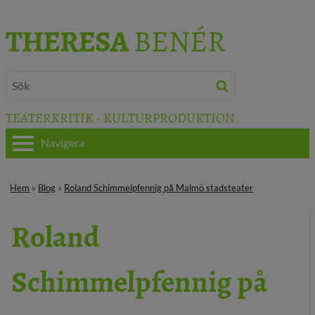
THERESA
BENÉR
TEATERKRITIK - KULTURPRODUKTION
Navigera
HEM
Hem
»
Blog
»
Roland Schimmelpfennig på Malmö stadsteater
OM THERESA
Roland
TEATERKRITIK
Schimmelpfennig på
KULTURJOURNALISTIK
BÖCKER & FILM