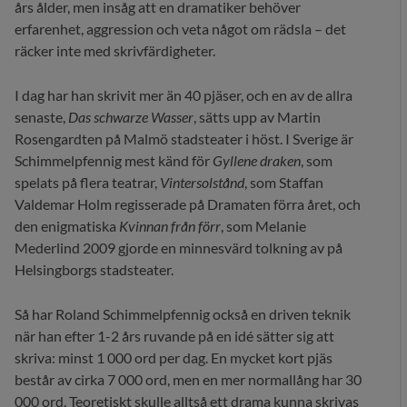
års ålder, men insåg att en dramatiker behöver
erfarenhet, aggression och veta något om rädsla – det
räcker inte med skrivfärdigheter.
I dag har han skrivit mer än 40 pjäser, och en av de allra
senaste,
Das schwarze Wasser
, sätts upp av Martin
Rosengardten på Malmö stadsteater i höst. I Sverige är
Schimmelpfennig mest känd för
Gyllene draken
, som
spelats på flera teatrar,
Vintersolstånd
, som Staffan
Valdemar Holm regisserade på Dramaten förra året, och
den enigmatiska
Kvinnan från förr
, som Melanie
Mederlind 2009 gjorde en minnesvärd tolkning av på
Helsingborgs stadsteater.
Så har Roland Schimmelpfennig också en driven teknik
när han efter 1-2 års ruvande på en idé sätter sig att
skriva: minst 1 000 ord per dag. En mycket kort pjäs
består av cirka 7 000 ord, men en mer normallång har 30
000 ord. Teoretiskt skulle alltså ett drama kunna skrivas