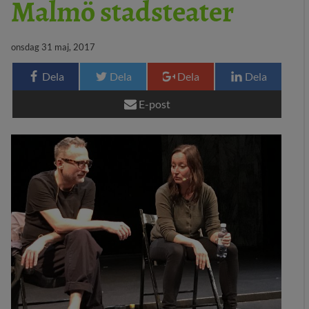
Malmö stadsteater
29 MEDIA
onsdag 31 maj, 2017
BLOGG
Dela
Dela
Dela
Dela
KONTAKT
E-post