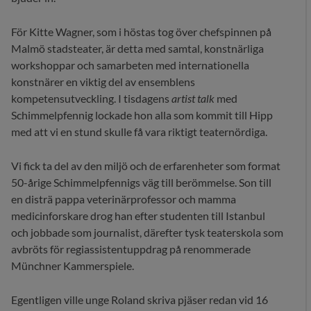
För Kitte Wagner, som i höstas tog över chefspinnen på
Malmö stadsteater, är detta med samtal, konstnärliga
workshoppar och samarbeten med internationella
konstnärer en viktig del av ensemblens
kompetensutveckling. I tisdagens
artist talk
med
Schimmelpfennig lockade hon alla som kommit till Hipp
med att vi en stund skulle få vara riktigt teaternördiga.
Vi fick ta del av den miljö och de erfarenheter som format
50-årige Schimmelpfennigs väg till berömmelse. Son till
en disträ pappa veterinärprofessor och mamma
medicinforskare drog han efter studenten till Istanbul
och jobbade som journalist, därefter tysk teaterskola som
avbröts för regiassistentuppdrag på renommerade
Münchner Kammerspiele.
Egentligen ville unge Roland skriva pjäser redan vid 16