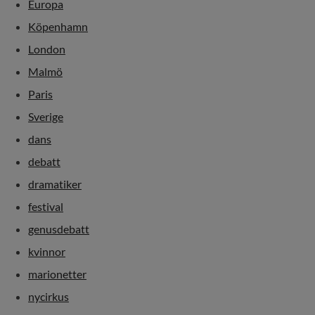
Europa
Köpenhamn
London
Malmö
Paris
Sverige
dans
debatt
dramatiker
festival
genusdebatt
kvinnor
marionetter
nycirkus