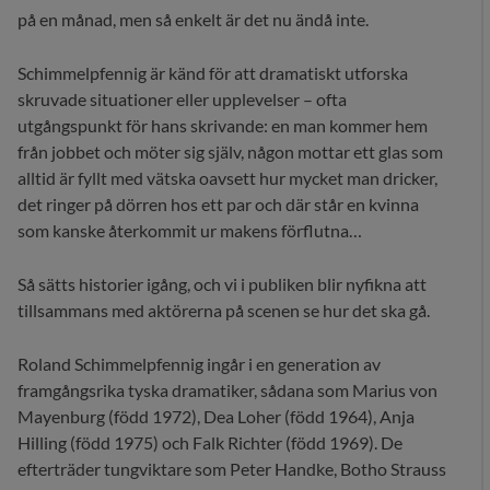
på en månad, men så enkelt är det nu ändå inte.
Schimmelpfennig är känd för att dramatiskt utforska
skruvade situationer eller upplevelser – ofta
utgångspunkt för hans skrivande: en man kommer hem
från jobbet och möter sig själv, någon mottar ett glas som
alltid är fyllt med vätska oavsett hur mycket man dricker,
det ringer på dörren hos ett par och där står en kvinna
som kanske återkommit ur makens förflutna…
Så sätts historier igång, och vi i publiken blir nyfikna att
tillsammans med aktörerna på scenen se hur det ska gå.
Roland Schimmelpfennig ingår i en generation av
framgångsrika tyska dramatiker, sådana som Marius von
Mayenburg (född 1972), Dea Loher (född 1964), Anja
Hilling (född 1975) och Falk Richter (född 1969). De
efterträder tungviktare som Peter Handke, Botho Strauss