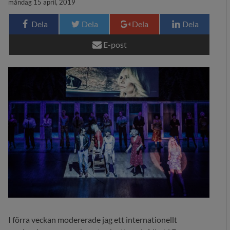
måndag 15 april, 2019
29 MEDIA
Dela
Dela
Dela
Dela
BLOGG
E-post
KONTAKT
I förra veckan modererade jag ett internationellt