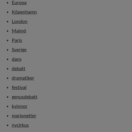
Europa
Köpenhamn
London
Malmö
Paris
Sverige
dans
debatt
dramatiker
festival
genusdebatt
kvinnor
marionetter
nycirkus