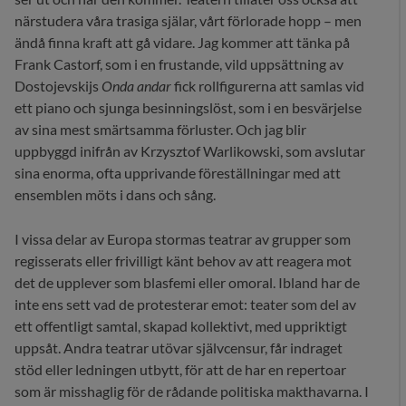
närstudera våra trasiga själar, vårt förlorade hopp – men
ändå finna kraft att gå vidare. Jag kommer att tänka på
Frank Castorf, som i en frustande, vild uppsättning av
Dostojevskijs
Onda andar
fick rollfigurerna att samlas vid
ett piano och sjunga besinningslöst, som i en besvärjelse
av sina mest smärtsamma förluster. Och jag blir
uppbyggd inifrån av Krzysztof Warlikowski, som avslutar
sina enorma, ofta upprivande föreställningar med att
ensemblen möts i dans och sång.
I vissa delar av Europa stormas teatrar av grupper som
regisserats eller frivilligt känt behov av att reagera mot
det de upplever som blasfemi eller omoral. Ibland har de
inte ens sett vad de protesterar emot: teater som del av
ett offentligt samtal, skapad kollektivt, med uppriktigt
uppsåt. Andra teatrar utövar självcensur, får indraget
stöd eller ledningen utbytt, för att de har en repertoar
som är misshaglig för de rådande politiska makthavarna. I