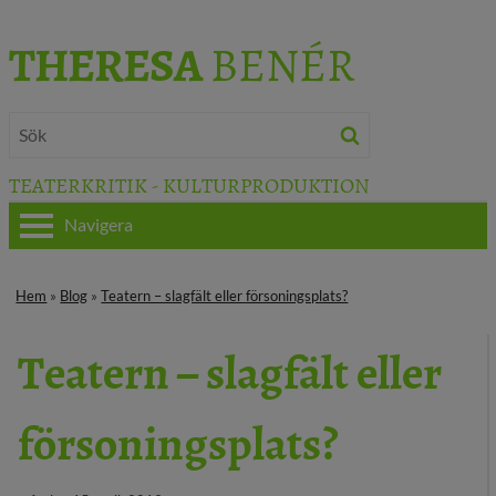
THERESA
BENÉR
TEATERKRITIK - KULTURPRODUKTION
Navigera
HEM
Hem
»
Blog
»
Teatern – slagfält eller försoningsplats?
OM THERESA
Teatern – slagfält eller
TEATERKRITIK
försoningsplats?
KULTURJOURNALISTIK
BÖCKER & FILM