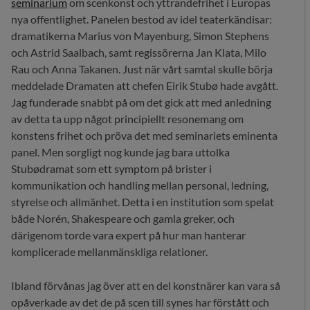
seminarium
om scenkonst och yttrandefrihet i Europas
nya offentlighet. Panelen bestod av idel teaterkändisar:
dramatikerna Marius von Mayenburg, Simon Stephens
och Astrid Saalbach, samt regissörerna Jan Klata, Milo
Rau och Anna Takanen. Just när vårt samtal skulle börja
meddelade Dramaten att chefen Eirik Stubø hade avgått.
Jag funderade snabbt på om det gick att med anledning
av detta ta upp något principiellt resonemang om
konstens frihet och pröva det med seminariets eminenta
panel. Men sorgligt nog kunde jag bara uttolka
Stubødramat som ett symptom på brister i
kommunikation och handling mellan personal, ledning,
styrelse och allmänhet. Detta i en institution som spelat
både Norén, Shakespeare och gamla greker, och
därigenom torde vara expert på hur man hanterar
komplicerade mellanmänskliga relationer.
Ibland förvånas jag över att en del konstnärer kan vara så
opåverkade av det de på scen till synes har förstått och