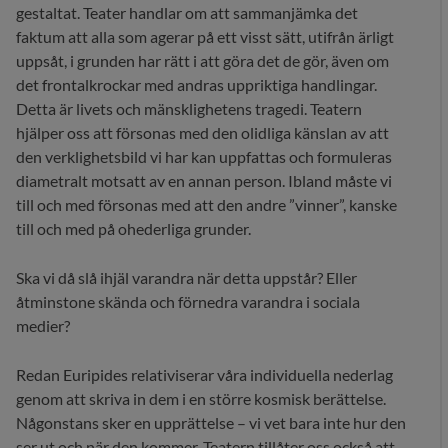
gestaltat. Teater handlar om att sammanjämka det
faktum att alla som agerar på ett visst sätt, utifrån ärligt
uppsåt, i grunden har rätt i att göra det de gör, även om
det frontalkrockar med andras uppriktiga handlingar.
Detta är livets och mänsklighetens tragedi. Teatern
hjälper oss att försonas med den olidliga känslan av att
den verklighetsbild vi har kan uppfattas och formuleras
diametralt motsatt av en annan person. Ibland måste vi
till och med försonas med att den andre ”vinner”, kanske
till och med på ohederliga grunder.
Ska vi då slå ihjäl varandra när detta uppstår? Eller
åtminstone skända och förnedra varandra i sociala
medier?
Redan Euripides relativiserar våra individuella nederlag
genom att skriva in dem i en större kosmisk berättelse.
Någonstans sker en upprättelse – vi vet bara inte hur den
ser ut och när den kommer. Teatern tillåter oss också att