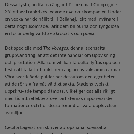
Dessa tysta, nedfallna änglar hör hemma i Compagnie
XY, ett av Frankrikes ledande nycirkuskompanier. Under
en vecka har de hållit till i Bellahøj, lekt med invånare i
detta höghusområde, låtit dem bli burna och tyngdlösa i
en förunderlig värld av akrobatik och poesi.
Det speciella med
The Voyages
, denna iscensatta
gruppvandring, är att det inte handlar om uppvisning
och prestation. Alla som vill kan få delta, lyftas upp och
testa att falla fritt, rakt ner i änglarnas vaksamma armar.
Våra svartklädda guider har dessutom den egenheten
att de rör sig framåt väldigt sakta. Stadens typiskt
uppskruvade tempo dämpas, vilket ger oss alla rikligt
med tid att reflektera över artisternas imponerande
formationer och hur dessa förändrar våra upplevelser
av miljön.
Cecilia Lagerström skriver apropå sina iscensatta