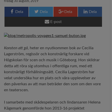
fredag 30 augusti, 2019
29 MEDIA
Dela
Dela
Dela
Dela
BLOGG
E-post
KONTAKT
Konsten att gå
, heter en nyutkommen bok av Cecilia
Lagerström, regissör och konstnärlig forskare vid
Högskolan för scen och musik i Göteborg. Hon skildrar
detta att röra sig utomhus i offentliga rum, med ett
konstnärligt förhållningssätt. Cecilia Lagerström har
velat undersöka hur en plats och våra upplevelser av
den påverkas av att man beträder den som om den vore
en teaterscen.
I samarbete med skådespelaren och lindansaren Helena
Kågemark genomförde hon 2013-16 projektet