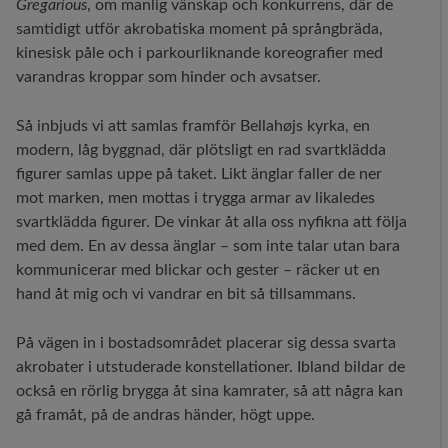
Gregarious
, om manlig vänskap och konkurrens, där de
samtidigt utför akrobatiska moment på språngbräda,
kinesisk påle och i parkourliknande koreografier med
varandras kroppar som hinder och avsatser.
Så inbjuds vi att samlas framför Bellahøjs kyrka, en
modern, låg byggnad, där plötsligt en rad svartklädda
figurer samlas uppe på taket. Likt änglar faller de ner
mot marken, men mottas i trygga armar av likaledes
svartklädda figurer. De vinkar åt alla oss nyfikna att följa
med dem. En av dessa änglar – som inte talar utan bara
kommunicerar med blickar och gester – räcker ut en
hand åt mig och vi vandrar en bit så tillsammans.
På vägen in i bostadsområdet placerar sig dessa svarta
akrobater i utstuderade konstellationer. Ibland bildar de
också en rörlig brygga åt sina kamrater, så att några kan
gå framåt, på de andras händer, högt uppe.