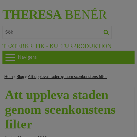
THERESA
BENÉR
TEATERKRITIK - KULTURPRODUKTION
Navigera
HEM
Hem
»
Blog
»
Att uppleva staden genom scenkonstens filter
OM THERESA
Att uppleva staden
TEATERKRITIK
genom scenkonstens
KULTURJOURNALISTIK
filter
BÖCKER & FILM