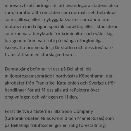
innovativt sätt bidragit till att levandegöra stadens olika
rum, framför allt i områden som normalt sett betraktas
som själlösa, eller i nybyggda kvarter som ännu inte
mutats in med någon specifik karaktär, eller i stadsdelar
som kan vara beryktade för kriminalitet och våld. Jag
har genom åren varit ute på många oförglömliga,
iscensatta promenader, där staden och dess invånare
framstått som en storslagen teater.
Denna gång befinner vi oss på Bellahøj, ett
miljonprogramsområde i nordvästra Köpenhamn, där
akrobater från Frankrike, Katalonien och Sverige utför
handlingar för att få oss alla att reflektera över
omgivningen och vår egen roll i den.
Först de två artisterna i lilla Soon Company
(Cirkörakrobaten Nilas Kronlid och Manel Rosés) som
på Bellahøjs friluftsscen gör en rolig föreställning,