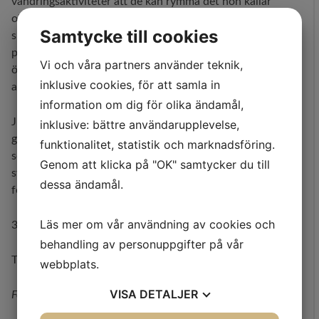
vandringsaktiviteter att de kan rymma det hon kallar
observanta ögonblick, där det sker ett skifte från en
Samtycke till cookies
slentrianmässig, ouppmärksam förflyttning genom en
plats till något som gör att man ser platsen med nya
Vi och våra partners använder teknik,
ögon. Den antar en ny betydelse och återspeglar något
inklusive cookies, för att samla in
annat till vandraren.
information om dig för olika ändamål,
Just så har Metropolisfestivalens olika projekt fungerat
inklusive: bättre användarupplevelse,
genom åren. De visar att staden är en levande teater
funktionalitet, statistik och marknadsföring.
som antar ständigt nya skepnader och betydelser, i
Genom att klicka på "OK" samtycker du till
synnerhet om vi faktiskt börjar betrakta den med en
dessa ändamål.
fördomsfri, nyfiken blick.
Läs mer om vår användning av cookies och
30 augusti 2019
behandling av personuppgifter på vår
Theresa Benér
webbplats.
Samuel Buton
VISA
DETALJER
Foton, Compagnie XY,