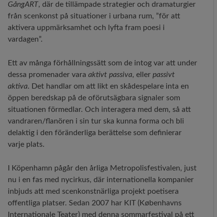
GångART
, där de tillämpade strategier och dramaturgier
från scenkonst på situationer i urbana rum, ”för att
aktivera uppmärksamhet och lyfta fram poesi i
vardagen”.
Ett av många förhållningssätt som de intog var att under
dessa promenader vara
aktivt passiva
, eller
passivt
aktiva
. Det handlar om att likt en skådespelare inta en
öppen beredskap på de oförutsägbara signaler som
situationen förmedlar. Och interagera med dem, så att
vandraren/flanören i sin tur ska kunna forma och bli
delaktig i den föränderliga berättelse som definierar
varje plats.
I Köpenhamn pågår den årliga Metropolisfestivalen, just
nu i en fas med nycirkus, där internationella kompanier
inbjuds att med scenkonstnärliga projekt poetisera
offentliga platser. Sedan 2007 har KIT (Københavns
Internationale Teater) med denna sommarfestival på ett