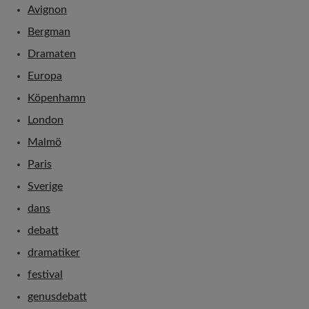
Avignon
Bergman
Dramaten
Europa
Köpenhamn
London
Malmö
Paris
Sverige
dans
debatt
dramatiker
festival
genusdebatt