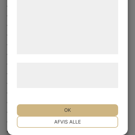
dramatiker
kan blive delt med annoncerings- og
festival
analysepartnere, som kan kombinere dem
med data, du tidligere har givet dem eller
genusdebatt
de har indsamlet gennem din brug af deres
kvinnor
tjenester. Ved at klikke på 'OK' giver du
marionetter
samtykke til disse formål.
nycirkus
opera
Læs mere om vores brug af cookies og
regi
behandling af persondata på vores
revolution
hjemmeside.
scenkonst
teater
OK
teaterbok
NØDVENDIGE
PRÆFERENCER
teaterkritik
AFVIS ALLE
årslista