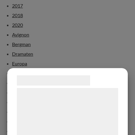
2017
2018
2020
Avignon
Bergman
Dramaten
Europa
Köpenhamn
Samtykke til cookies
London
Vi og vores samarbejdspartnere bruger
Malmö
teknologier, herunder cookies, til at
Paris
indsamle oplysninger om dig til forskellige
Sverige
formål, herunder: Tilpasning af annoncering,
dans
bedre brugeroplevelse, funktionalitet,
debatt
statistik og marketing. Disse oplysninger