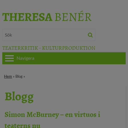
THERESA
BENÉR
TEATERKRITIK - KULTURPRODUKTION
Navigera
HEM
Hem
» Blog »
OM THERESA
Blogg
TEATERKRITIK
KULTURJOURNALISTIK
Simon McBurney – en virtuos i
teaterns nu
BÖCKER & FILM