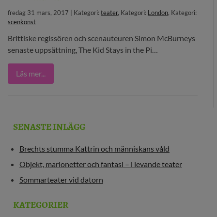
fredag 31 mars, 2017 | Kategori:
teater
, Kategori:
London
, Kategori:
29 MEDIA
scenkonst
BLOGG
Brittiske regissören och scenauteuren Simon McBurneys
senaste uppsättning, The Kid Stays in the Pi…
KONTAKT
Läs mer...
SENASTE INLÄGG
Brechts stumma Kattrin och människans våld
Objekt, marionetter och fantasi – i levande teater
Sommarteater vid datorn
KATEGORIER