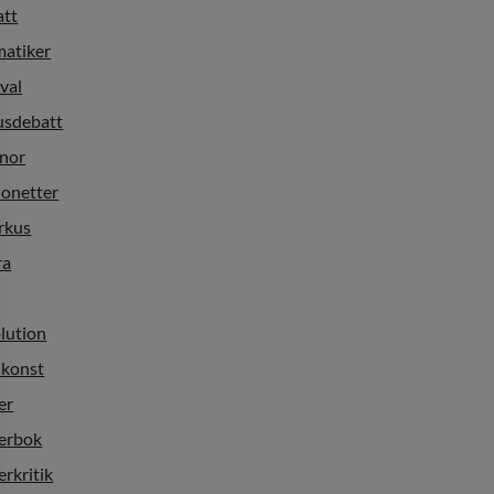
att
matiker
ival
usdebatt
nnor
ionetter
rkus
ra
lution
nkonst
er
terbok
erkritik