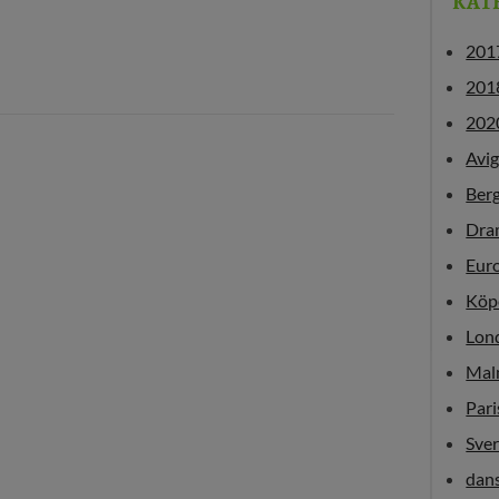
KAT
201
201
202
Avi
Ber
Dra
Eur
Köp
Lon
Mal
Pari
Sver
dan