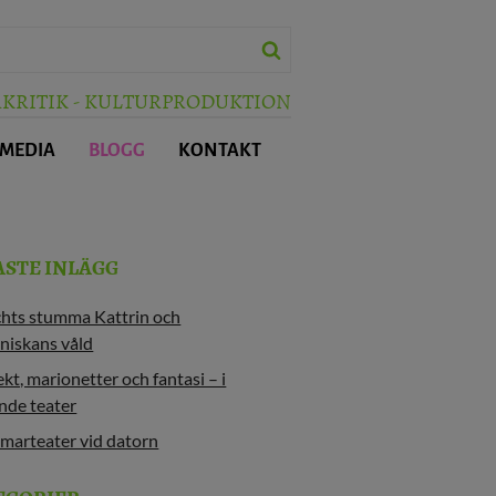
RKRITIK - KULTURPRODUKTION
 MEDIA
BLOGG
KONTAKT
ASTE INLÄGG
chts stumma Kattrin och
niskans våld
kt, marionetter och fantasi – i
nde teater
marteater vid datorn