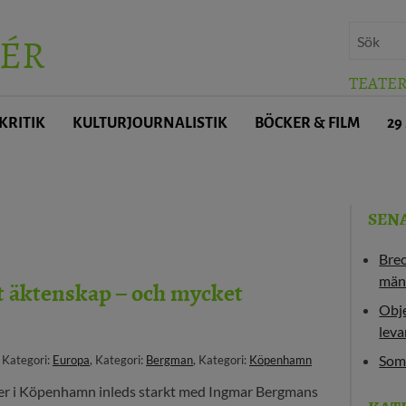
ÉR
TEATE
KRITIK
KULTURJOURNALISTIK
BÖCKER & FILM
29
SEN
Bre
män
tt äktenskap – och mycket
Obje
leva
Som
, Kategori:
Europa
, Kategori:
Bergman
, Kategori:
Köpenhamn
er i Köpenhamn inleds starkt med Ingmar Bergmans