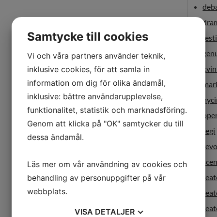
deb
dra
Samtycke till cookies
fest
gen
Vi och våra partners använder teknik,
kvi
inklusive cookies, för att samla in
information om dig för olika ändamål,
mar
inklusive: bättre användarupplevelse,
nyci
funktionalitet, statistik och marknadsföring.
ope
Genom att klicka på "OK" samtycker du till
regi
dessa ändamål.
revo
sce
Läs mer om vår användning av cookies och
teat
behandling av personuppgifter på vår
webbplats.
tea
teat
VISA
DETALJER