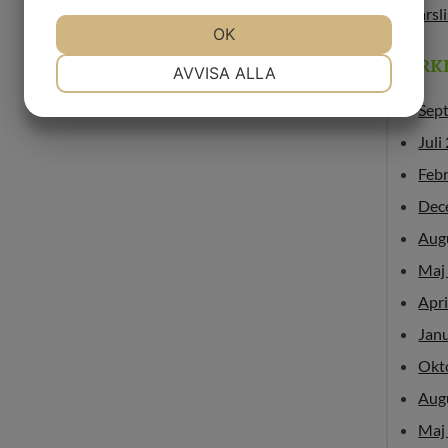
årsl
JA
NEJ
OK
JA
NEJ
ARK
NÖDVÄNDIG
INSTÄLLNINGAR
AVVISA ALLA
JA
NEJ
JA
NEJ
Sep
MARKNADSFÖRING
STATISTIK
Juli
Feb
Dec
Aug
Maj
Apri
Jan
Okt
Aug
Maj