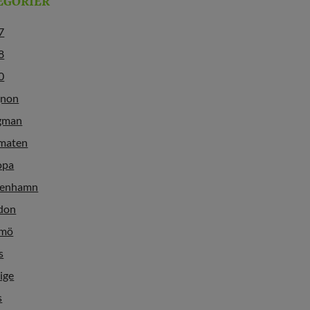
EGORIER
7
8
0
gnon
gman
maten
opa
enhamn
don
mö
s
ige
s