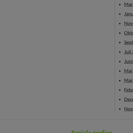
Mar
Jan
Nov
Okt
Sep
Juli
Jun
Maj
Mar
Feb
Dec
Nov
Sociala medier