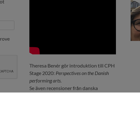
got
prove
Theresa Benér gör introduktion till CPH
Stage 2020:
Perspectives on the Danish
performing arts.
Se även recensioner från danska
uppsättningar
>>>
Sociala medier