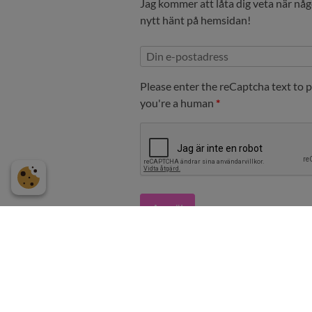
Jag kommer att låta dig veta när nå
nytt hänt på hemsidan!
Please enter the reCaptcha text to 
you're a human
Anmäl
Theresa Benér