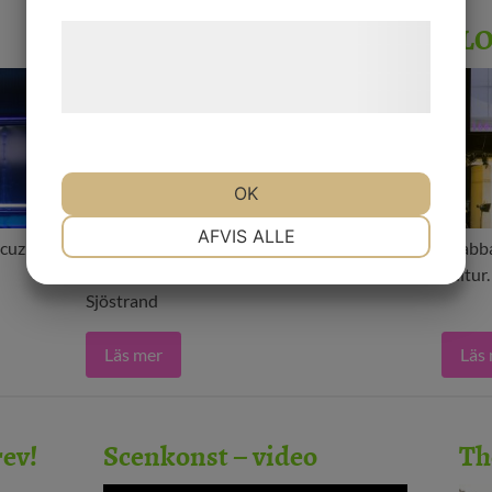
29 MEDIA
BL
Læs mere om vores brug af cookies og
behandling af persondata på vores
hjemmeside.
OK
NØDVENDIGE
PRÆFERENCER
AFVIS ALLE
cuzi,
29 media – förlag, film och grafisk design.
Snabba
Foto: Handlingarnas sken, omslag Hanna
kultur
Sjöstrand
MARKETING
STATISTIK
Läs mer
Läs
rev!
Scenkonst – video
Th