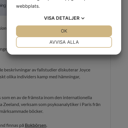
webbplats.
VISA
DETALJER
lusion och sanning på psykoanalysens scen
(Natur &
JA
NEJ
OK
JA
NEJ
NÖDVÄNDIG
INSTÄLLNINGAR
AVVISA ALLA
engelskans
Theatres of the Mind
. Fackgranskning av
JA
NEJ
JA
NEJ
MARKNADSFÖRING
STATISTIK
e beskrivningar av fallstudier diskuterar Joyce
kt olika individers kamp med hämningar,
 som en av de främsta inom den internationella
a Zeeland, verksam som psykoanalytiker i Paris från
ppmärksammade böcker.
and finnas på
Bokbörsen
.