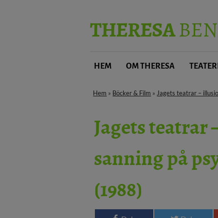
THERESA
BEN
HEM
OM THERESA
TEATER
Hem
»
Böcker & Film
»
Jagets teatrar – illu
Jagets teatrar 
sanning på ps
(1988)