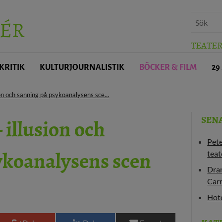
ÉR
TEATE
KRITIK
KULTURJOURNALISTIK
BÖCKER & FILM
29
sion och sanning på psykoanalysens sce…
– illusion och
SEN
Pet
ykoanalysens scen
teat
Dram
Carr
Hote