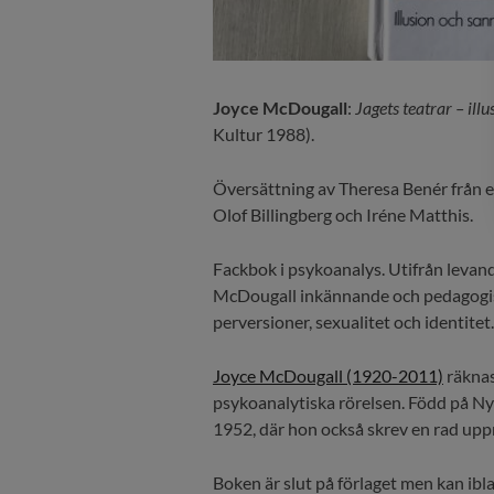
Joyce McDougall
:
Jagets teatrar – il
Kultur 1988).
Översättning av Theresa Benér från 
Olof Billingberg och Iréne Matthis.
Fackbok i psykoanalys. Utifrån levand
McDougall inkännande och pedagogis
perversioner, sexualitet och identitet.
Joyce McDougall (1920-2011)
räknas
psykoanalytiska rörelsen. Född på Ny
1952, där hon också skrev en rad u
Boken är slut på förlaget men kan ibl