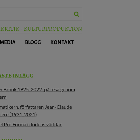
RKRITIK - KULTURPRODUKTION
 MEDIA
BLOGG
KONTAKT
ASTE INLÄGG
er Brook 1925-2022: på resa genom
ern
atikern, författaren Jean-Claude
ière (1931-2021)
l Pro Forma i dödens världar