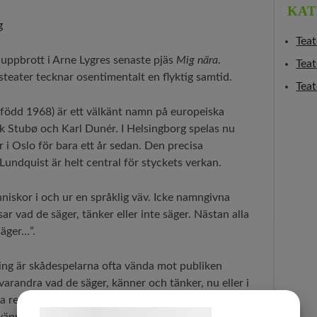
KAT
Teat
 uppbrott i Arne Lygres senaste pjäs
Mig nära
.
Teat
teater tecknar osentimentalt en flyktig samtid.
Teat
född 1968) är ett välkänt namn på europeiska
rik Stubø och Karl Dunér. I Helsingborg spelas nu
 i Oslo för bara ett år sedan. Den precisa
Lundquist är helt central för styckets verkan.
iskor i och ur en språklig väv. Icke namngivna
sar vad de säger, tänker eller inte säger. Nästan alla
säger…”.
ning är skådespelarna ofta vända mot publiken
varandra vad de säger, känner och tänker, nu eller i
a relationer just så, i levande livet, som om de vore