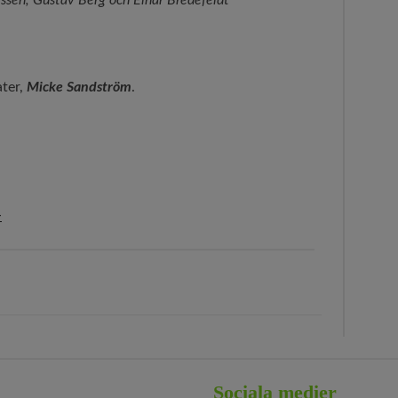
rssén, Gustav Berg och Einar Bredefeldt
ter,
Micke Sandström
.
>
Sociala medier