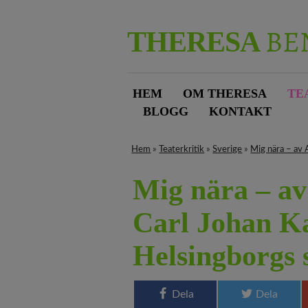
BE
THERESA
HEM
OM THERESA
TE
BLOGG
KONTAKT
Hem
»
Teaterkritik
»
Sverige
»
Mig nära – av 
Mig nära – av
Carl Johan Ka
Helsingborgs 
Dela
Dela