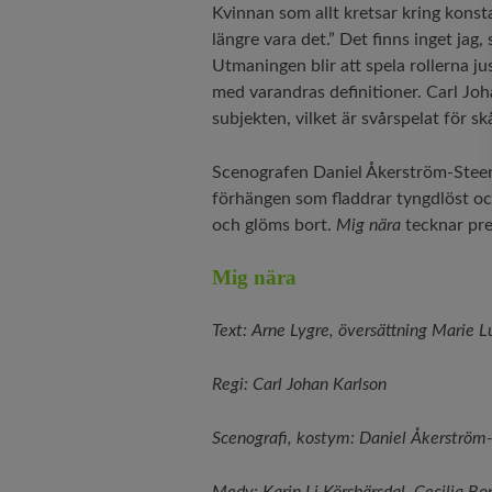
Kvinnan som allt kretsar kring konstat
längre vara det.” Det finns inget jag
Utmaningen blir att spela rollerna jus
med varandras definitioner. Carl Joha
subjekten, vilket är svårspelat för s
Scenografen Daniel Åkerström-Steen
förhängen som fladdrar tyngdlöst och 
och glöms bort.
Mig nära
tecknar pre
Mig nära
Text: Arne Lygre, översättning Marie L
Regi: Carl Johan Karlson
Scenografi, kostym: Daniel Åkerström