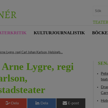
NÉR
TEATE
ATERKRITIK
KULTURJOURNALISTIK
BÖCKE
Arne Lygre, regi Carl Johan Karlson, Helsingb…
SEN
 Arne Lygre, regi
Pet
rlson,
teat
stadsteater
Dram
Carr
Hote
Dela
Dela
E-post