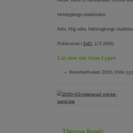
Medv: Karin Li Körsbärsdal, Cecilia Bo
Helsingborgs stadsteater
Foto, Mig nära,
Helsingborgs stadstea
Publicerad i
SvD
, 2/3 2020.
Läs mer om Arne Lygre
Ibsenfestivalen 2016, Oslo
>>
Theresa Benér