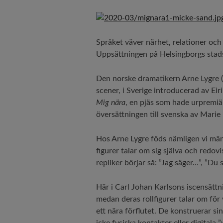
Språket väver närhet, relationer och
Uppsättningen på Helsingborgs stads
Den norske dramatikern Arne Lygre (
scener, i Sverige introducerad av Ei
Mig nära
, en pjäs som hade urpremiär
översättningen till svenska av Marie 
Hos Arne Lygre föds nämligen vi männ
figurer talar om sig själva och redovi
repliker börjar så: ”Jag säger…”, ”Du 
Här i Carl Johan Karlsons iscensätt
medan deras rollfigurer talar om för 
ett nära förflutet. De konstruerar sin