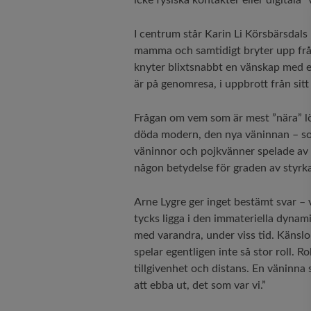
icke fysiska kontakter eller digitala
I centrum står Karin Li Körsbärsdals
mamma och samtidigt bryter upp frå
knyter blixtsnabbt en vänskap med en 
är på genomresa, i uppbrott från sit
Frågan om vem som är mest ”nära” l
döda modern, den nya väninnan – som
väninnor och pojkvänner spelade av 
någon betydelse för graden av styrka
Arne Lygre ger inget bestämt svar – v
tycks ligga i den immateriella dynam
med varandra, under viss tid. Känslor
spelar egentligen inte så stor roll. R
tillgivenhet och distans. En väninna 
att ebba ut, det som var vi.”